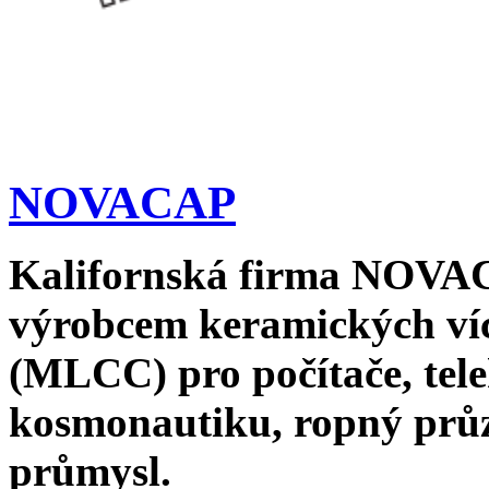
NOVACAP
Kalifornská firma NOV
výrobcem keramických ví
(MLCC) pro počítače, tele
kosmonautiku, ropný průz
průmysl.