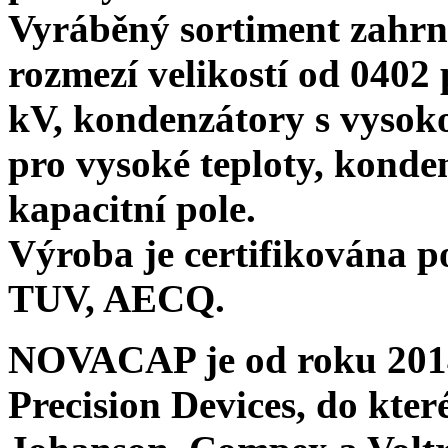
Vyráběný sortiment zahr
rozmezí
velikostí od
0402
p
kV, kondenzátory
s vysok
pro vysoké teploty, konden
kapacitní pole
.
Výroba je certifikována 
TUV
,
AECQ
.
NOVACAP j
e od roku 201
Precision Devices, do kter