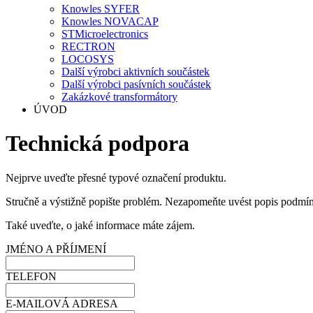
Knowles SYFER
Knowles NOVACAP
STMicroelectronics
RECTRON
LOCOSYS
Další výrobci aktivních součástek
Další výrobci pasívních součástek
Zakázkové transformátory
ÚVOD
Technická podpora
Nejprve uveďte přesné typové označení produktu.
Stručně a výstižně popište problém. Nezapomeňte uvést popis podmíne
Také uveďte, o jaké informace máte zájem.
JMÉNO A PŘÍJMENÍ
TELEFON
E-MAILOVÁ ADRESA