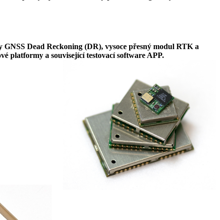
uly GNSS Dead Reckoning (DR), vysoce přesný modul RTK a
latformy a související testovací software AP
P.