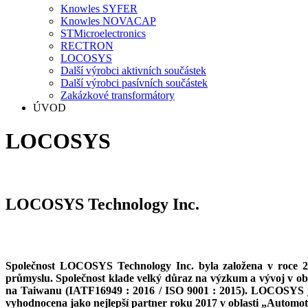
Knowles SYFER
Knowles NOVACAP
STMicroelectronics
RECTRON
LOCOSYS
Další výrobci aktivních součástek
Další výrobci pasívních součástek
Zakázkové transformátory
ÚVOD
LOCOSYS
LOCOSYS Technology Inc.
Společnost LOCOSYS Technology Inc. byla založena v roce 
průmyslu. Společnost klade velký důraz na výzkum a vývoj v obl
na Taiwanu (IATF16949 : 2016 / ISO 9001 : 2015). LOCOSYS 
vyhodnocena jako nejlepší partner roku 2017 v oblasti „Autom