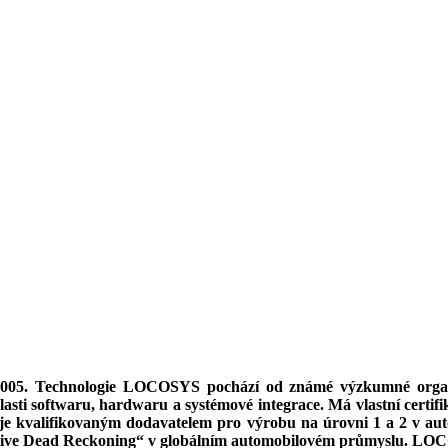
2005. Technologie LOCOSYS pochází od známé výzkumné organ
asti softwaru, hardwaru a systémové integrace. Má vlastní certif
je kvalifikovaným dodavatelem pro výrobu na úrovni 1 a 2 v a
otive Dead Reckoning“ v globálním automobilovém průmyslu. LOCO